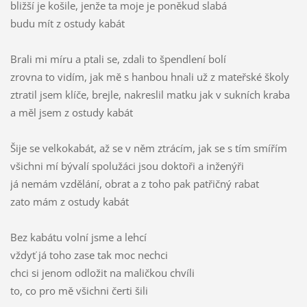
bližší je košile, jenže ta moje je poněkud slabá
budu mít z ostudy kabát
Brali mi míru a ptali se, zdali to špendlení bolí
zrovna to vidím, jak mě s hanbou hnali už z mateřské školy
ztratil jsem klíče, brejle, nakreslil matku jak v sukních kraba
a měl jsem z ostudy kabát
Šije se velkokabát, až se v něm ztrácím, jak se s tím smířím
všichni mí bývalí spolužáci jsou doktoři a inženýři
já nemám vzdělání, obrat a z toho pak patřičný rabat
zato mám z ostudy kabát
Bez kabátu volní jsme a lehcí
vždyť já toho zase tak moc nechci
chci si jenom odložit na maličkou chvíli
to, co pro mě všichni čerti šili