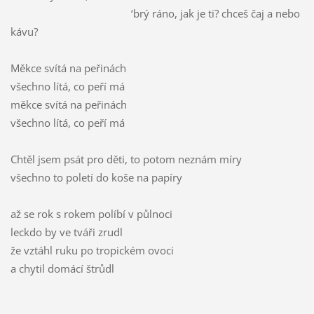
‘brý ráno, jak je ti? chceš čaj a nebo
kávu?
Měkce svítá na peřinách
všechno lítá, co peří má
měkce svítá na peřinách
všechno lítá, co peří má
Chtěl jsem psát pro děti, to potom neznám míry
všechno to poletí do koše na papíry
až se rok s rokem políbí v půlnoci
leckdo by ve tváři zrudl
že vztáhl ruku po tropickém ovoci
a chytil domácí štrůdl