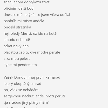
snad jenom do výkazu ztrát
přičiním další bod
dnes se mě netýká, co jsem včera udělal
pánbůh mi místo anděla
přidělil strážníka
hej, bledý Měsíci, už jdu na kutě
a budu nehnutě
čekat nový den
placatou čepici, dvě modré perutě
a za mou pelestí
kyne mi pendrekem
Vašek Donutil, můj první kamarád
je prý ukoptěný smrad
no, však se nehádám
se zjevnou nechutí anděl hrozí perutí
„já s tebou jiný plány mám“