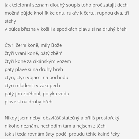
jak telefonní seznam dlouhý soupis toho proč zatajit dech
možná půjde knoflík ke dnu, rukáv k čertu, rupnou dva, tři
stehy
v půlce března v košili a spodkách plavu si na druhý břeh
Čtyři černí koně, milý Bože
čtyři vraní koně, pátý zběh‘
čtyři koně za cikánským vozem
pátý plave si na druhý břeh
čtyři, čtyři vojáčci na pochodu
čtyři mládenci v zákopech
pátý jim zběhnul, polyká vodu
plave si na druhý břeh
Nikdy jsem nebyl obzvlášť statečný a příliš prostořeký
nikoho neznám, nechodím tam a nejsem z těch
tak si teda rovnám šaty podél proudu téhle kalné řeky