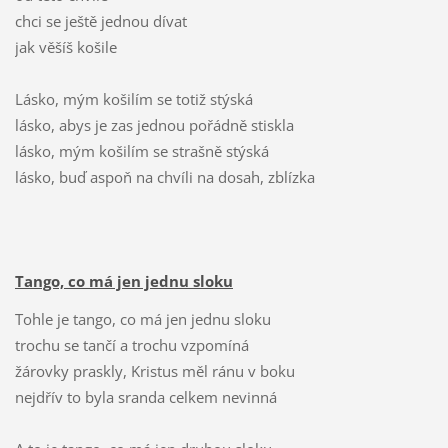
chci se ještě jednou dívat
jak věšíš košile
Lásko, mým košilím se totiž stýská
lásko, abys je zas jednou pořádně stiskla
lásko, mým košilím se strašně stýská
lásko, buď aspoň na chvíli na dosah, zblízka
Tango, co má jen jednu sloku
Tohle je tango, co má jen jednu sloku
trochu se tančí a trochu vzpomíná
žárovky praskly, Kristus měl ránu v boku
nejdřív to byla sranda celkem nevinná