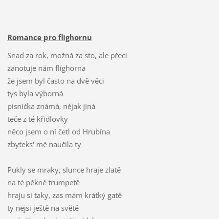
Romance pro flíghornu
Snad za rok, možná za sto, ale přeci
zanotuje nám flíghorna
že jsem byl často na dvě věci
tys byla výborná
písnička známá, nějak jiná
teče z té křidlovky
něco jsem o ní četl od Hrubína
zbyteks‘ mě naučila ty
Pukly se mraky, slunce hraje zlatě
na té pěkné trumpetě
hraju si taky, zas mám krátký gatě
ty nejsi ještě na světě