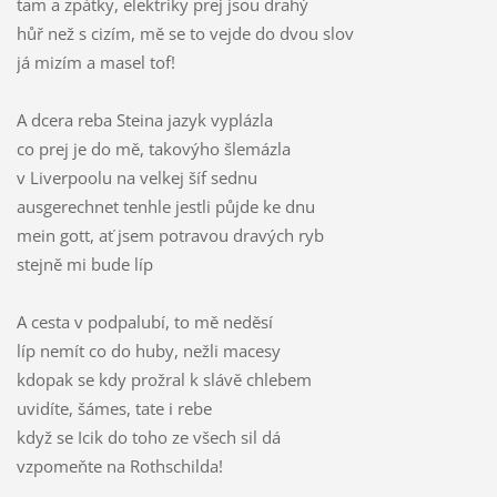
tam a zpátky, elektriky prej jsou drahý
hůř než s cizím, mě se to vejde do dvou slov
já mizím a masel tof!
A dcera reba Steina jazyk vyplázla
co prej je do mě, takovýho šlemázla
v Liverpoolu na velkej šíf sednu
ausgerechnet tenhle jestli půjde ke dnu
mein gott, ať jsem potravou dravých ryb
stejně mi bude líp
A cesta v podpalubí, to mě neděsí
líp nemít co do huby, nežli macesy
kdopak se kdy prožral k slávě chlebem
uvidíte, šámes, tate i rebe
když se Icik do toho ze všech sil dá
vzpomeňte na Rothschilda!