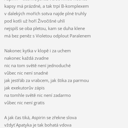
kapsy má prázdné, a tak trpí B-komplexem
v dalekých mořích sotva najde plné truhly
pod kotli už hoří Živočišné uhlí
nejspíš se oba pletou, kam se duha klene
má bez peněz s Violetou odplout Paralenem
Nakonec kytka v klopě i za uchem
nakonec každá zvadne
nic na tom světě není jednoduché
vůbec nic není snadné
jak jestřáb za vrabcem, jak štika za parmou
jak exekutorův zápis
na tomhle světě nic není zadarmo
vůbec nic není gratis
A jak čas tiká, Aspirin se zřekne slova
vždyť Apatyka je tak bohatá vdova