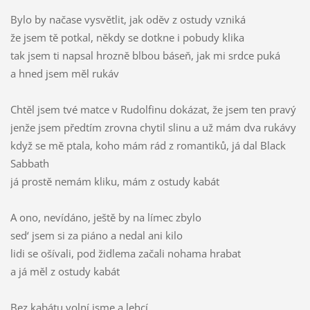
Bylo by načase vysvětlit, jak oděv z ostudy vzniká
že jsem tě potkal, někdy se dotkne i pobudy klika
tak jsem ti napsal hrozně blbou báseň, jak mi srdce puká
a hned jsem měl rukáv
Chtěl jsem tvé matce v Rudolfinu dokázat, že jsem ten pravý
jenže jsem předtím zrovna chytil slinu a už mám dva rukávy
když se mě ptala, koho mám rád z romantiků, já dal Black
Sabbath
já prostě nemám kliku, mám z ostudy kabát
A ono, nevídáno, ještě by na límec zbylo
sed‘ jsem si za piáno a nedal ani kilo
lidi se ošívali, pod židlema začali nohama hrabat
a já měl z ostudy kabát
Bez kabátu volní jsme a lehcí