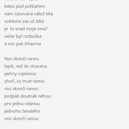
kdesi pod polštářem
nám časovaná nálož tiká
svědomí zas už štká
je to snad moje vina?
večer byl rozbuška
a noc pak trhavina
Noc skončí ranou
lepší, než do ztracena
peřiny vzplanou
shoří, co trvat nemá
noc skončí ranou
podpálí doutnák něhou
pro jednu vdanou
jednoho ženatého
noc skončí ranou