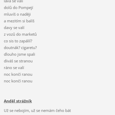
láva se valí
dolů do Pompejí
mluvíš o naději
a mezitím si balíš
davy se valí
z vozů do marketů
co sis to zapálil?
doutnák? cigaretu?
dlouho jsme spali
díváš se stranou
ráno se valí
noc končí ranou
noc končí ranou
Anděl strážník
Už se nebojím, už se nemám čeho bát