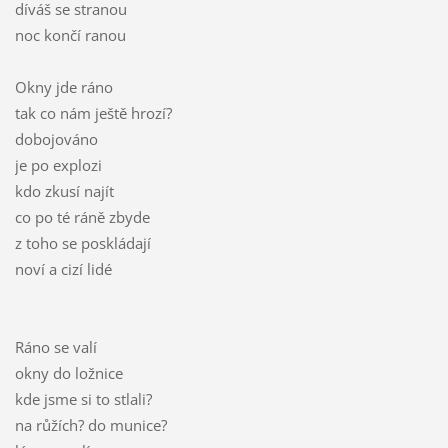
díváš se stranou
noc končí ranou
Okny jde ráno
tak co nám ještě hrozí?
dobojováno
je po explozi
kdo zkusí najít
co po té ráně zbyde
z toho se poskládají
noví a cizí lidé
Ráno se valí
okny do ložnice
kde jsme si to stlali?
na růžích? do munice?