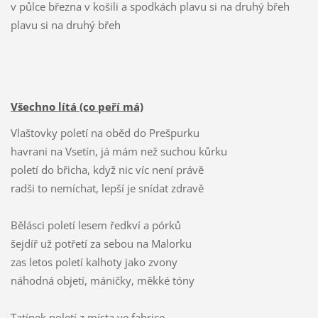
v půlce března v košili a spodkách plavu si na druhý břeh
plavu si na druhý břeh
Všechno lítá (co peří má)
Vlaštovky poletí na oběd do Prešpurku
havrani na Vsetín, já mám než suchou kůrku
poletí do břicha, když nic víc není právě
radši to nemíchat, lepší je snídat zdravě
Bělásci poletí lesem ředkví a pórků
šejdíř už potřetí za sebou na Malorku
zas letos poletí kalhoty jako zvony
náhodná objetí, máničky, měkké tóny
Tatínek poletí z místa ve fabrice