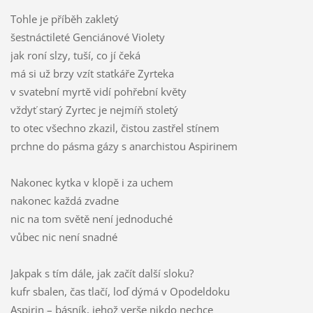
Tohle je příběh zakletý
šestnáctileté Genciánové Violety
jak roní slzy, tuší, co jí čeká
má si už brzy vzít statkáře Zyrteka
v svatební myrtě vidí pohřební květy
vždyť starý Zyrtec je nejmíň stoletý
to otec všechno zkazil, čistou zastřel stínem
prchne do pásma gázy s anarchistou Aspirinem
Nakonec kytka v klopě i za uchem
nakonec každá zvadne
nic na tom světě není jednoduché
vůbec nic není snadné
Jakpak s tím dále, jak začít další sloku?
kufr sbalen, čas tlačí, loď dýmá v Opodeldoku
Aspirin – básník, jehož verše nikdo nechce