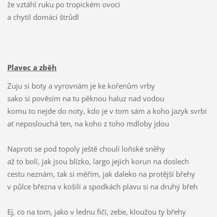
že vztáhl ruku po tropickém ovoci
a chytil domácí štrůdl
Plavec a zběh
Zuju si boty a vyrovnám je ke kořenům vrby
sako si pověsím na tu pěknou haluz nad vodou
komu to nejde do noty, kdo je v tom sám a koho jazyk svrbí
ať neposlouchá ten, na koho z toho mdloby jdou
Naproti se pod topoly ještě choulí loňské sněhy
až to bolí, jak jsou blízko, largo jejich korun na doslech
cestu neznám, tak si měřím, jak daleko na protější břehy
v půlce března v košili a spodkách plavu si na druhý břeh
Ej, co na tom, jako v lednu fičí, zebe, kloužou ty břehy