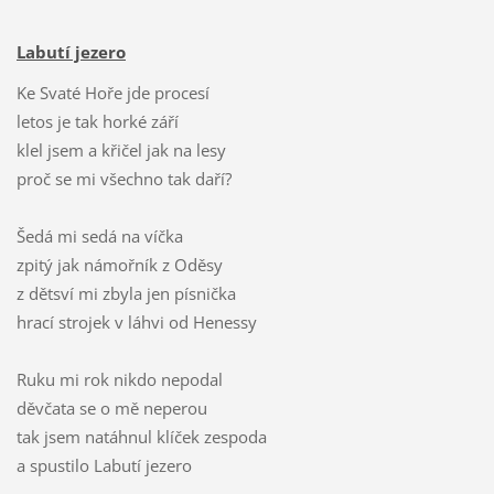
Labutí jezero
Ke Svaté Hoře jde procesí
letos je tak horké září
klel jsem a křičel jak na lesy
proč se mi všechno tak daří?
Šedá mi sedá na víčka
zpitý jak námořník z Oděsy
z dětsví mi zbyla jen písnička
hrací strojek v láhvi od Henessy
Ruku mi rok nikdo nepodal
děvčata se o mě neperou
tak jsem natáhnul klíček zespoda
a spustilo Labutí jezero