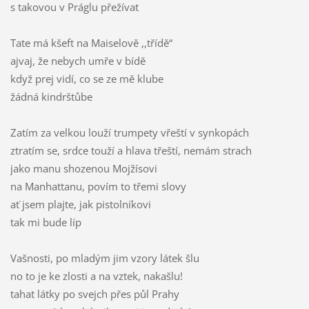
s takovou v Práglu přežívat
Tate má kšeft na Maiselově ,,třídě“
ajvaj, že nebych umře v bídě
když prej vidí, co se ze mě klube
žádná kindrštůbe
Zatím za velkou louží trumpety vřeští v synkopách
ztratím se, srdce touží a hlava třeští, nemám strach
jako manu shozenou Mojžísovi
na Manhattanu, povím to třemi slovy
ať jsem plajte, jak pistolníkovi
tak mi bude líp
Vašnosti, po mladým jim vzory látek šlu
no to je ke zlosti a na vztek, nakašlu!
tahat látky po svejch přes půl Prahy