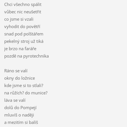
Chci všechno spálit
vůbec nic neušetřit
co jsme si vzali
vyhodit do povětří
snad pod polštářem
pekelný stroj už tiká
je brzo na faráře
pozdě na pyrotechnika
Ráno se valí
okny do ložnice
kde jsme si to stlali?
na růžích? do munice?
láva se valí
dolů do Pompejí
mluvíš o naději
a mezitím si balíš