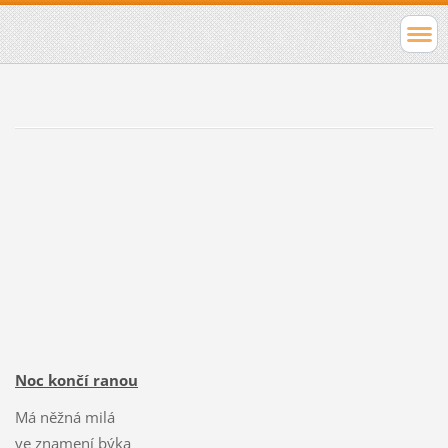
Noc končí ranou
Má něžná milá
ve znamení býka