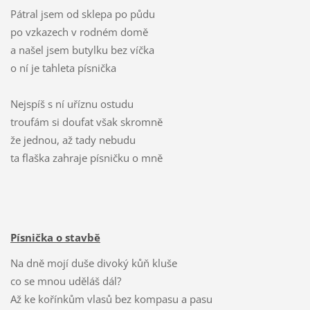
Pátral jsem od sklepa po půdu
po vzkazech v rodném domě
a našel jsem butylku bez víčka
o ní je tahleta písnička
Nejspíš s ní uříznu ostudu
troufám si doufat však skromně
že jednou, až tady nebudu
ta flaška zahraje písničku o mně
Písnička o stavbě
Na dně mojí duše divoký kůň kluše
co se mnou uděláš dál?
Až ke kořínkům vlasů bez kompasu a pasu