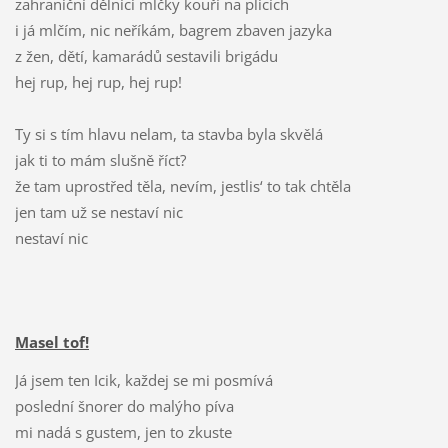
zahraniční dělníci mlčky kouří na plicích
i já mlčím, nic neříkám, bagrem zbaven jazyka
z žen, dětí, kamarádů sestavili brigádu
hej rup, hej rup, hej rup!
Ty si s tím hlavu nelam, ta stavba byla skvělá
jak ti to mám slušně říct?
že tam uprostřed těla, nevím, jestlis‘ to tak chtěla
jen tam už se nestaví nic
nestaví nic
Masel tof!
Já jsem ten Icik, každej se mi posmívá
poslední šnorer do malýho píva
mi nadá s gustem, jen to zkuste