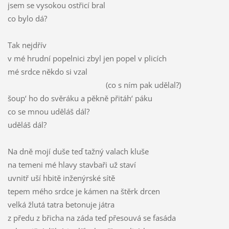
jsem se vysokou ostřicí bral
co bylo dá?
Tak nejdřív
v mé hrudní popelnici zbyl jen popel v plicích
mé srdce někdo si vzal
(co s ním pak udělal?)
šoup‘ ho do svěráku a pěkně přitáh‘ páku
co se mnou uděláš dál?
uděláš dál?
Na dně mojí duše teď tažný valach kluše
na temeni mé hlavy stavbaři už staví
uvnitř uší hbitě inženýrské sítě
tepem mého srdce je kámen na štěrk drcen
velká žlutá tatra betonuje játra
z předu z břicha na záda teď přesouvá se fasáda