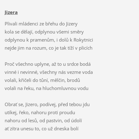
Jizera
Plivali mládenci ze břehu do Jizery
kola se dělají, odplynou všemi směry
odplynou k pramenům, i dolů k Rokytnici
nejde jim na rozum, co je tak tíží v plicích
Proč všechno uplyne, až to u srdce bodá
vinné i nevinné, všechny nás vezme voda
volali, křičeli do tůní, mělčin, brodů
volali na řeku, na hluchomluvnou vodu
Obrať se, Jizero, podívej, před tebou jdu
utíkej, řeko, nahoru proti proudu
nahoru od lesů, od pastvin, od údolí
ať zítra unesu to, co už dneska bolí