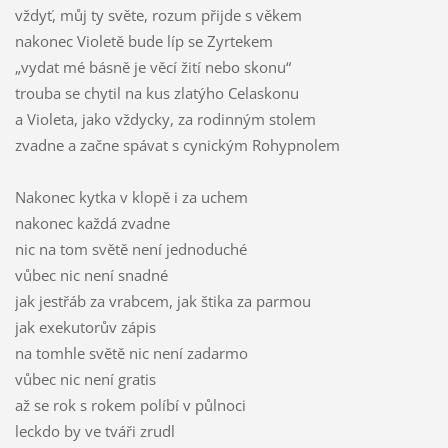
vždyť, můj ty světe, rozum přijde s věkem
nakonec Violetě bude líp se Zyrtekem
„vydat mé básně je věcí žití nebo skonu“
trouba se chytil na kus zlatýho Celaskonu
a Violeta, jako vždycky, za rodinným stolem
zvadne a začne spávat s cynickým Rohypnolem
Nakonec kytka v klopě i za uchem
nakonec každá zvadne
nic na tom světě není jednoduché
vůbec nic není snadné
jak jestřáb za vrabcem, jak štika za parmou
jak exekutorův zápis
na tomhle světě nic není zadarmo
vůbec nic není gratis
až se rok s rokem políbí v půlnoci
leckdo by ve tváři zrudl