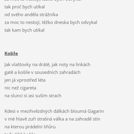
tak proč bych utíkal
od svého anděla strážníka
za moc to nestojí, těžko dneska bych odvykal
tak kam bych utíkal
Košile
Jak vlaštovky na drátě, jak noty na linkách
gatě a košile v sousedních zahradách
jen já vprostřed léta
nic než cigareta
na slunci si asi suším strach
Kdesi v mezihvězdných dálkách bloumá Gagarin
v mé hlavě zuří strašná válka a na zahradě stín
na kterou prádelní šňůru