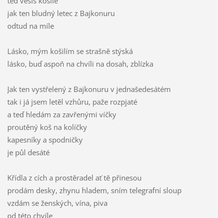
teď věšíš košile
jak ten bludný letec z Bajkonuru
odtud na míle
Lásko, mým košilím se strašně stýská
lásko, buď aspoň na chvíli na dosah, zblízka
Jak ten vystřelený z Bajkonuru v jednašedesátém
tak i já jsem letěl vzhůru, paže rozpjaté
a teď hledám za zavřenými víčky
proutěný koš na kolíčky
kapesníky a spodničky
je půl desáté
Křídla z cích a prostěradel ať tě přinesou
prodám desky, zhynu hladem, sním telegrafní sloup
vzdám se ženských, vína, piva
od této chvíle