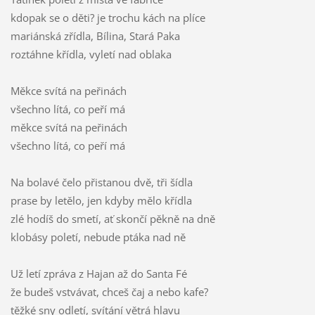
kdopak se o děti? je trochu kách na plíce
mariánská zřídla, Bílina, Stará Paka
roztáhne křídla, vyletí nad oblaka
Měkce svítá na peřinách
všechno lítá, co peří má
měkce svítá na peřinách
všechno lítá, co peří má
Na bolavé čelo přistanou dvě, tři šídla
prase by letělo, jen kdyby mělo křídla
zlé hodíš do smetí, ať skončí pěkně na dně
klobásy poletí, nebude ptáka nad ně
Už letí zpráva z Hajan až do Santa Fé
že budeš vstvávat, chceš čaj a nebo kafe?
těžké sny odletí, svítání větrá hlavu