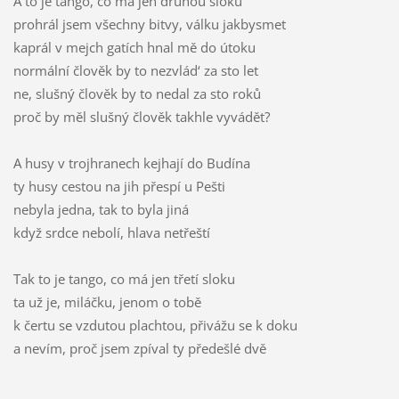
A to je tango, co má jen druhou sloku
prohrál jsem všechny bitvy, válku jakbysmet
kaprál v mejch gatích hnal mě do útoku
normální člověk by to nezvlád‘ za sto let
ne, slušný člověk by to nedal za sto roků
proč by měl slušný člověk takhle vyvádět?
A husy v trojhranech kejhají do Budína
ty husy cestou na jih přespí u Pešti
nebyla jedna, tak to byla jiná
když srdce nebolí, hlava netřeští
Tak to je tango, co má jen třetí sloku
ta už je, miláčku, jenom o tobě
k čertu se vzdutou plachtou, přivážu se k doku
a nevím, proč jsem zpíval ty předešlé dvě