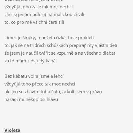
vždyť já toho zase tak moc nechci
chci si jenom odložit na maličkou chvíli
to, co pro mě všichni čerti šili
Límec je široký, manžeta úzká, to je prokletí
to, jak se na třídních schůzkách přepíraj‘ mý vlastní děti
že jsem je naučil tvářit se vzpurně a na všechno dlabat
za to mám z ostudy kabát
Bez kabátu volní jsme a lehcí
vždyť já toho přece tak moc nechci
ale jen se zbavím toho šatu, ačkoli jsem v právu
nasadí mi někdo psí hlavu
Violeta