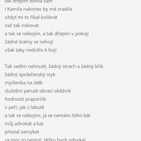
tak dřepím doma sám
i Kamila nakonec by mě zradila
vždyť mi to říkal kolikrát
nač tak riskovat
a tak se nebojím, a tak dřepím v pokoji
žádné šrámy se nehojí
však taky nedošlo k boji
Tak sedím nehnutě, žádný strach a žádný křik
žádný společenský styk
myšlenka na útěk
služební perutě obrací oběžník
hodností praporčík
v peří, jak z labutě
a tak se nebojím, já se nemám čeho bát
můj advokát a kat
přestal zamykat
za moc to nestojí, těžko bych odvykal