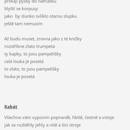
prskají pysky do nátrubků
blyští se korpusy
jako by slunko svlíklo starou slupku
ještě tam nemusím
Až budu muset, zrovna jako z té knížky
rozstříkne zlato trumpeta
ty kapky, to jsou pampelišky
celá louka je posetá
to zlato, to jsou pampelišky
louka je posetá
Kabát
Všechno vám vypovím popravdě, hbitě, čestně a vstoje
jak se rozběhly jehly a nitě a šicí stroje