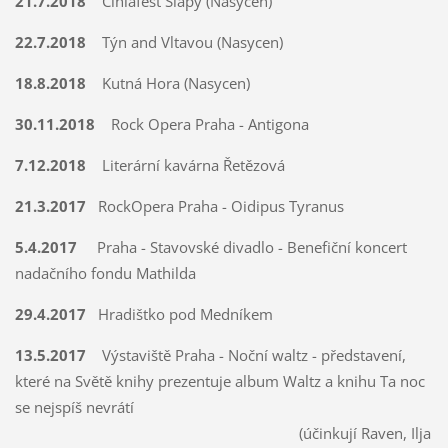
21.7.2018
Cihlafest Slapy (Nasycen)
22.7.2018
Týn and Vltavou (Nasycen)
18.8.2018
Kutná Hora (Nasycen)
30.11.2018
Rock Opera Praha - Antigona
7.12.2018
Literární kavárna Řetězová
21.3.2017
RockOpera Praha - Oidipus Tyranus
5.4.2017
Praha - Stavovské divadlo - Benefiční koncert
nadačního fondu Mathilda
29.4.2017
Hradištko pod Medníkem
13.5.2017
Výstaviště Praha - Noční waltz - představení,
které na Světě knihy prezentuje album Waltz a knihu Ta noc
se nejspíš nevrátí
(účinkují Raven, Ilja