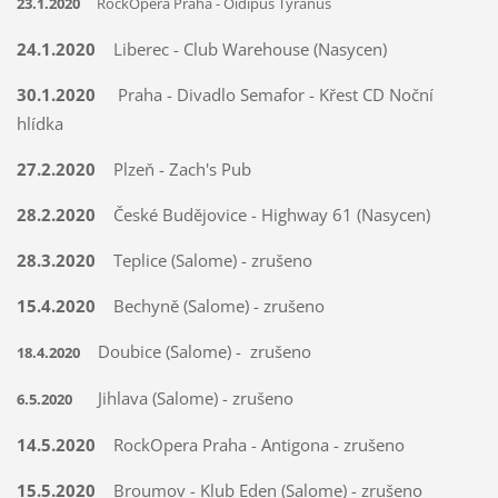
23.1.2020
RockOpera Praha - Oidipus Tyranus
24.1.2020
Liberec - Club Warehouse (Nasycen)
30.1.2020
Praha - Divadlo Semafor - Křest CD Noční
hlídka
27.2.2020
Plzeň - Zach's Pub
28.2.2020
České Budějovice - Highway 61 (Nasycen)
28.3.2020
Teplice (Salome) - zrušeno
15.4.2020
Bechyně (Salome) - zr
ušeno
Doubice (Salome) - zrušeno
18.4.2020
Jihlava (Salome) - zrušeno
6.5.2020
14.5.2020
RockOpera Praha - Antigona - zrušeno
15.5.2020
Broumov - Klub Eden (Salome) - zrušeno