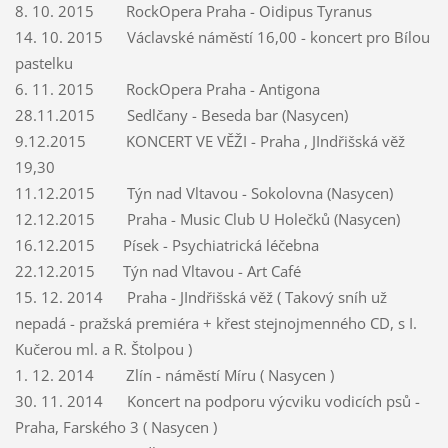
8. 10. 2015 RockOpera Praha - Oidipus Tyranus
14. 10. 2015 Václavské náměstí 16,00 - koncert pro Bílou
pastelku
6. 11. 2015 RockOpera Praha - Antigona
28.11.2015 Sedlčany - Beseda bar (Nasycen)
9.12.2015 KONCERT VE VĚŽI - Praha , JIndřišská věž
19,30
11.12.2015 Týn nad Vltavou - Sokolovna (Nasycen)
12.12.2015 Praha - Music Club U Holečků (Nasycen)
16.12.2015 Písek - Psychiatrická léčebna
22.12.2015 Týn nad Vltavou - Art Café
15. 12. 2014 Praha - JIndřišská věž ( Takový sníh už
nepadá - pražská premiéra + křest stejnojmenného CD, s I.
Kučerou ml. a R. Štolpou )
1. 12. 2014 Zlín - náměstí Míru ( Nasycen )
30. 11. 2014 Koncert na podporu výcviku vodicích psů -
Praha, Farského 3 ( Nasycen )