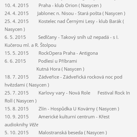
10. 4. 2015 Praha - klub Orion ( Nasycen )
24. 4. 2015 Jablonec n. Nisou - Stará pošta ( Nasycen )
25. 4. 2015 Kostelec nad Černými Lesy - klub Barák (
Nasycen )
6. 5. 2015 Sedlčany - Takový sníh už nepadá - s I.
Kučerou ml. a R. Štolpou
15. 5. 2015 RockOpera Praha - Antigona
6. 6. 2015 Podlesí u Příbrami
Kutná Hora ( Nasycen )
18. 7. 2015 Zádveřice - Zádveřická rocková noc pod
hvězdami ( Nasycen )
25. 7. 2015 Karlovy vary - Nová Role Festival Rock In
Roll ( Nasycen )
15. 8. 2015 Zlín - Hospůdka U Kovárny ( Nasycen )
10. 9. 2015 Americké kulturní centrum - Křest
audioknihy
Věže
5. 10. 2015 Malostranská beseda ( Nasycen )