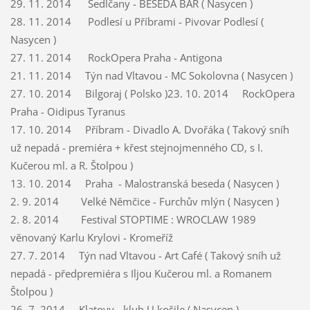
29. 11. 2014 Sedlčany - BESEDA BAR ( Nasycen )
28. 11. 2014 Podlesí u Příbrami - Pivovar Podlesí (
Nasycen )
27. 11. 2014 RockOpera Praha - Antigona
21. 11. 2014 Týn nad Vltavou - MC Sokolovna ( Nasycen )
27. 10. 2014 Bilgoraj ( Polsko )23. 10. 2014 RockOpera
Praha - Oidipus Tyranus
17. 10. 2014 Příbram - Divadlo A. Dvořáka ( Takový sníh
už nepadá - premiéra + křest stejnojmenného CD, s I.
Kučerou ml. a R. Štolpou )
13. 10. 2014 Praha - Malostranská beseda ( Nasycen )
2. 9. 2014 Velké Němčice - Furchův mlýn ( Nasycen )
2. 8. 2014 Festival STOPTIME : WROCLAW 1989
věnovaný Karlu Krylovi - Kromeříž
27. 7. 2014 Týn nad Vltavou - Art Café ( Takový sníh už
nepadá - předpremiéra s Iljou Kučerou ml. a Romanem
Štolpou )
26. 7. 2014 Klatovy - klub U košile ( Nasycen )