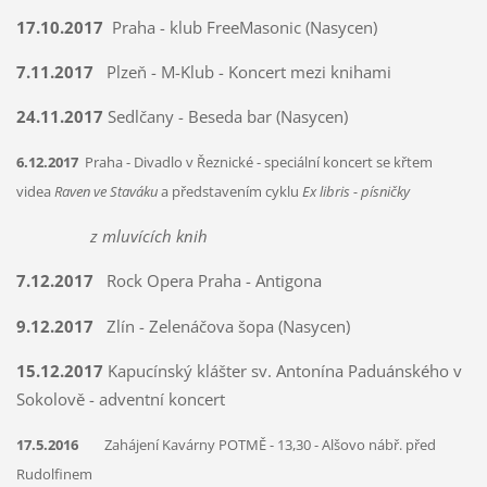
17.10.2017
Praha - klub FreeMasonic (Nasycen)
7.11.2017
Plzeň - M-Klub - Koncert mezi knihami
24.11.2017
Sedlčany - Beseda bar (Nasycen)
6.12.2017
Praha - Divadlo v Řeznické - speciální koncert se křtem
videa
Raven ve Staváku
a představením cyklu
Ex libris - písničky
z mluvících knih
7.12.2017
Rock Opera Praha - Antigona
9.12.2017
Zlín - Zelenáčova šopa (Nasycen)
15.12.2017
Kapucínský klášter sv. Antonína Paduánského v
Sokolově - adventní koncert
17.5.2016
Zahájení Kavárny POTMĚ - 13,30 - Alšovo nábř. před
Rudolfinem