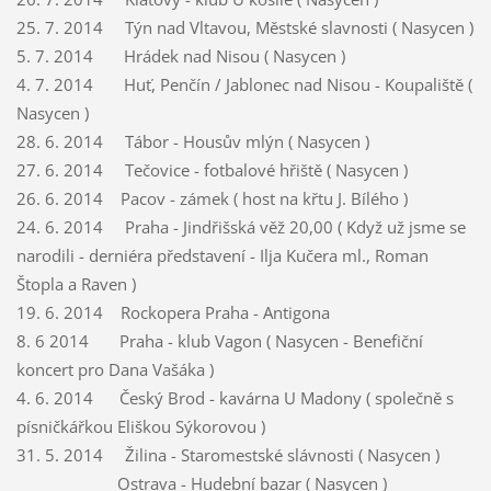
25. 7. 2014 Týn nad Vltavou, Městské slavnosti ( Nasycen )
5. 7. 2014 Hrádek nad Nisou ( Nasycen )
4. 7. 2014 Huť, Penčín / Jablonec nad Nisou - Koupaliště (
Nasycen )
28. 6. 2014 Tábor - Housův mlýn ( Nasycen )
27. 6. 2014 Tečovice - fotbalové hřiště ( Nasycen )
26. 6. 2014 Pacov - zámek ( host na křtu J. Bílého )
24. 6. 2014 Praha - Jindřišská věž 20,00 ( Když už jsme se
narodili - derniéra představení - Ilja Kučera ml., Roman
Štopla a Raven )
19. 6. 2014 Rockopera Praha - Antigona
8. 6 2014 Praha - klub Vagon ( Nasycen - Benefiční
koncert pro Dana Vašáka )
4. 6. 2014 Český Brod - kavárna U Madony ( společně s
písničkářkou Eliškou Sýkorovou )
31. 5. 2014 Žilina - Staromestské slávnosti ( Nasycen )
Ostrava - Hudební bazar (
Nasycen
)