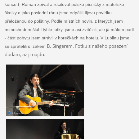
koncert, Roman zpíval a recitoval polské písničky
z mateřské
školky a jako poslední ránu jsme odpálili Iljovu povídku
přeloženou do polštiny. Podle místních novin, z kterých jsem
mimochodem šlohl tyhle fotky, jsme asi zvítězili, ale já málem padl
- část pobytu jsem strávil v horečkách na hotelu. V Lublinu jsme
B. Singerem. Fotku z našeho posezení
se spřátelili s Izákem
dodám, až ji najdu.